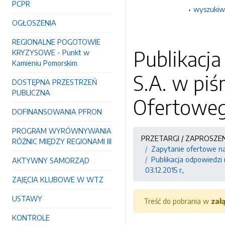
PCPR
wyszukiw
OGŁOSZENIA
REGIONALNE POGOTOWIE
Publikacja
KRYZYSOWE - Punkt w
Kamieniu Pomorskim
S.A. w piś
DOSTĘPNA PRZESTRZEŃ
PUBLICZNA
Ofertowego
DOFINANSOWANIA PFRON
PROGRAM WYRÓWNYWANIA
PRZETARGI / ZAPROSZE
RÓŻNIC MIĘDZY REGIONAMI III
Zapytanie ofertowe n
Publikacja odpowiedzi 
AKTYWNY SAMORZĄD
03.12.2015 r,
ZAJĘCIA KLUBOWE W WTZ
USTAWY
Treść do pobrania w
zał
KONTROLE