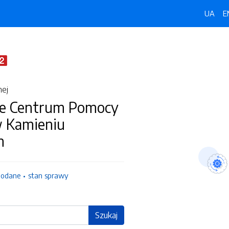
UA
E
nej
e Centrum Pomocy
w Kamieniu
m
dodane
stan sprawy
Szukaj