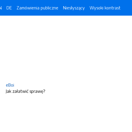
N
DE
Zamówienia publiczne
Niesłyszący
Wysoki kontrast
eBoi
Jak załatwić sprawę?