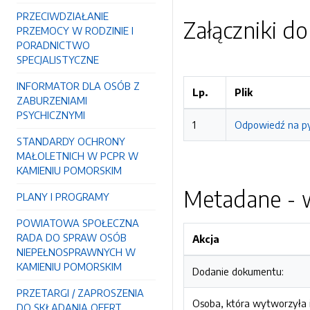
PRZECIWDZIAŁANIE
Załączniki d
PRZEMOCY W RODZINIE I
PORADNICTWO
SPECJALISTYCZNE
INFORMATOR DLA OSÓB Z
Lp.
Plik
ZABURZENIAMI
PSYCHICZNYMI
1
Odpowiedź na py
STANDARDY OCHRONY
MAŁOLETNICH W PCPR W
KAMIENIU POMORSKIM
Metadane - w
PLANY I PROGRAMY
POWIATOWA SPOŁECZNA
RADA DO SPRAW OSÓB
Akcja
NIEPEŁNOSPRAWNYCH W
KAMIENIU POMORSKIM
Dodanie dokumentu:
PRZETARGI / ZAPROSZENIA
Osoba, która wytworzyła i
DO SKŁADANIA OFERT