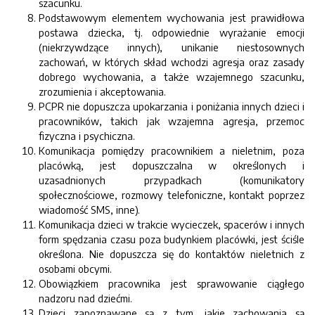
szacunku.
Podstawowym elementem wychowania jest prawidłowa
postawa dziecka, tj. odpowiednie wyrażanie emocji
(niekrzywdzące innych), unikanie niestosownych
zachowań, w których skład wchodzi agresja oraz zasady
dobrego wychowania, a także wzajemnego szacunku,
zrozumienia i akceptowania.
PCPR nie dopuszcza upokarzania i poniżania innych dzieci i
pracowników, takich jak wzajemna agresja, przemoc
fizyczna i psychiczna.
Komunikacja pomiędzy pracownikiem a nieletnim, poza
placówką, jest dopuszczalna w określonych i
uzasadnionych przypadkach (komunikatory
społecznościowe, rozmowy telefoniczne, kontakt poprzez
wiadomość SMS, inne).
Komunikacja dzieci w trakcie wycieczek, spacerów i innych
form spędzania czasu poza budynkiem placówki, jest ściśle
określona. Nie dopuszcza się do kontaktów nieletnich z
osobami obcymi.
Obowiązkiem pracownika jest sprawowanie ciągłego
nadzoru nad dziećmi.
Dzieci zapoznawane są z tym, jakie zachowania są