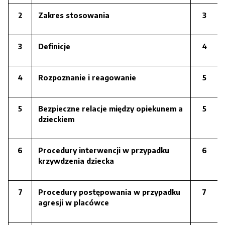
2
Zakres stosowania
3
3
Definicje
4
4
Rozpoznanie i reagowanie
5
5
Bezpieczne relacje między opiekunem a
5
dzieckiem
6
Procedury interwencji w przypadku
6
krzywdzenia dziecka
7
Procedury postępowania w przypadku
7
agresji w placówce