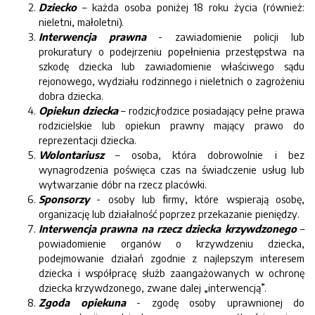
Dziecko
– każda osoba poniżej 18 roku życia (również:
nieletni, małoletni).
Interwencja prawna
- zawiadomienie policji lub
prokuratury o podejrzeniu popełnienia przestępstwa na
szkodę dziecka lub zawiadomienie właściwego sądu
rejonowego, wydziału rodzinnego i nieletnich o zagrożeniu
dobra dziecka.
Opiekun dziecka
– rodzic/rodzice posiadający pełne prawa
rodzicielskie lub opiekun prawny mający prawo do
reprezentacji dziecka.
Wolontariusz
– osoba, która dobrowolnie i bez
wynagrodzenia poświęca czas na świadczenie usług lub
wytwarzanie dóbr na rzecz placówki.
Sponsorzy
- osoby lub firmy, które wspierają osobę,
organizację lub działalność poprzez przekazanie pieniędzy.
Interwencja prawna na rzecz dziecka krzywdzonego
–
powiadomienie organów o krzywdzeniu dziecka,
podejmowanie działań zgodnie z najlepszym interesem
dziecka i współpracę służb zaangażowanych w ochronę
dziecka krzywdzonego, zwane dalej „interwencją”.
Zgoda opiekuna
- zgodę osoby uprawnionej do