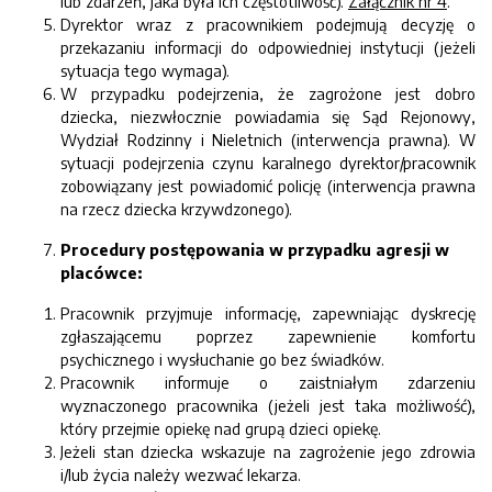
lub zdarzeń, jaka była ich częstotliwość).
Załącznik nr 4
.
Dyrektor wraz z pracownikiem podejmują decyzję o
przekazaniu informacji do odpowiedniej instytucji (jeżeli
sytuacja tego wymaga).
W przypadku podejrzenia, że zagrożone jest dobro
dziecka, niezwłocznie powiadamia się Sąd Rejonowy,
Wydział Rodzinny i Nieletnich (interwencja prawna). W
sytuacji podejrzenia czynu karalnego dyrektor/pracownik
zobowiązany jest powiadomić policję (interwencja prawna
na rzecz dziecka krzywdzonego).
Procedury postępowania w przypadku agresji w
placówce:
Pracownik przyjmuje informację, zapewniając dyskrecję
zgłaszającemu poprzez zapewnienie komfortu
psychicznego i wysłuchanie go bez świadków.
Pracownik informuje o zaistniałym zdarzeniu
wyznaczonego pracownika (jeżeli jest taka możliwość),
który przejmie opiekę nad grupą dzieci opiekę.
Jeżeli stan dziecka wskazuje na zagrożenie jego zdrowia
i/lub życia należy wezwać lekarza.