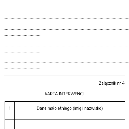
…………………………………………………………………………………………………………………………………
…………………………………………………………………………………………………………………………………
………………………………………………………………………………………………………………………………
…………………………………….
………………………………………………………………………………………………………………………………
…………………………………….
………………………………………………………………………………………………………………………………
…………………………………….
Załącznik nr 4
KARTA INTERWENCJI
1
Dane małoletniego (imię i nazwisko)