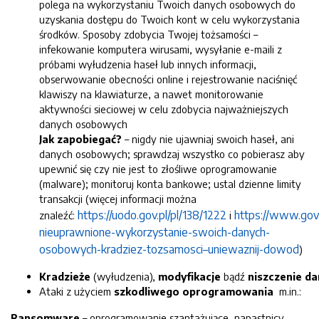
polega na wykorzystaniu Twoich danych osobowych do
uzyskania dostępu do Twoich kont w celu wykorzystania
środków. Sposoby zdobycia Twojej tożsamości –
infekowanie komputera wirusami, wysyłanie e-maili z
próbami wyłudzenia haseł lub innych informacji,
obserwowanie obecności online i rejestrowanie naciśnięć
klawiszy na klawiaturze, a nawet monitorowanie
aktywności sieciowej w celu zdobycia najważniejszych
danych osobowych
Jak zapobiegać?
– nigdy nie ujawniaj swoich haseł, ani
danych osobowych; sprawdzaj wszystko co pobierasz aby
upewnić się czy nie jest to złośliwe oprogramowanie
(malware); monitoruj konta bankowe; ustal dzienne limity
transakcji (więcej informacji można
https://uodo.gov.pl/pl/138/1222
https://www.gov
znaleźć:
i
nieuprawnione-wykorzystanie-swoich-danych-
osobowych-kradziez-tozsamosci–uniewaznij-dowod
)
Kradzieże
(wyłudzenia),
modyfikacje
bądź
niszczenie
da
Ataki z użyciem
szkodliwego oprogramowania
m.in.:
Ransomware
– oprogramowanie szantażujące, napastnicy