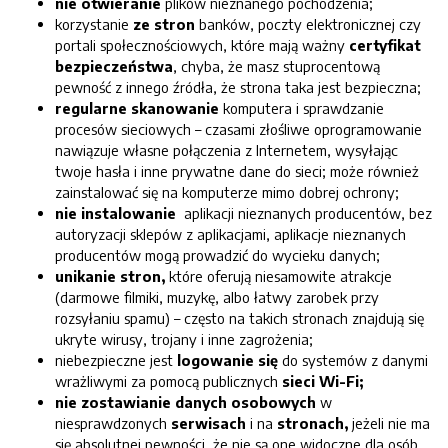
nie otwieranie
plików nieznanego pochodzenia;
korzystanie
ze stron
banków, poczty elektronicznej czy
portali społecznościowych, które mają ważny
certyfikat
bezpieczeństwa
, chyba, że masz stuprocentową
pewność z innego źródła, że strona taka jest bezpieczna;
regularne skanowanie
komputera i sprawdzanie
procesów sieciowych – czasami złośliwe oprogramowanie
nawiązuje własne połączenia z Internetem, wysyłając
twoje hasła i inne prywatne dane do sieci; może również
zainstalować się na komputerze mimo dobrej ochrony;
nie instalowanie
aplikacji nieznanych producentów, bez
autoryzacji sklepów z aplikacjami, aplikacje nieznanych
producentów mogą prowadzić do wycieku danych;
unikanie stron,
które oferują niesamowite atrakcje
(darmowe filmiki, muzykę, albo łatwy zarobek przy
rozsyłaniu spamu) – często na takich stronach znajdują się
ukryte wirusy, trojany i inne zagrożenia;
niebezpieczne jest
logowanie się
do systemów z danymi
wrażliwymi za pomocą publicznych
sieci Wi-Fi;
nie zostawianie
danych osobowych
w
niesprawdzonych
serwisach
i na
stronach,
jeżeli nie ma
się absolutnej pewności, że nie są one widoczne dla osób