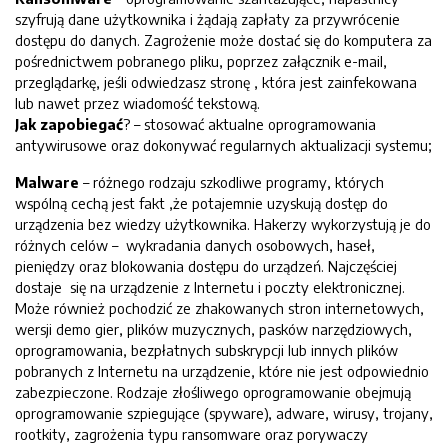
szyfrują dane użytkownika i żądają zapłaty za przywrócenie
dostępu do danych. Zagrożenie może dostać się do komputera za
pośrednictwem pobranego pliku, poprzez załącznik e-mail,
przeglądarkę, jeśli odwiedzasz stronę , która jest zainfekowana
lub nawet przez wiadomość tekstową.
Jak zapobiegać
? – stosować aktualne oprogramowania
antywirusowe oraz dokonywać regularnych aktualizacji systemu;
Malware
– różnego rodzaju szkodliwe programy, których
wspólną cechą jest fakt ,że potajemnie uzyskują dostęp do
urządzenia bez wiedzy użytkownika. Hakerzy wykorzystują je do
różnych celów – wykradania danych osobowych, haseł,
pieniędzy oraz blokowania dostępu do urządzeń. Najczęściej
dostaje się na urządzenie z Internetu i poczty elektronicznej.
Może również pochodzić ze zhakowanych stron internetowych,
wersji demo gier, plików muzycznych, pasków narzędziowych,
oprogramowania, bezpłatnych subskrypcji lub innych plików
pobranych z Internetu na urządzenie, które nie jest odpowiednio
zabezpieczone. Rodzaje złośliwego oprogramowanie obejmują
oprogramowanie szpiegujące (spyware), adware, wirusy, trojany,
rootkity, zagrożenia typu ransomware oraz porywaczy