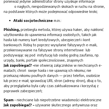
ponieważ jedynie administrator strony uzyskuje informacje
o nagłych, niespodziewanych skokach w ruchu na stronie,
na podstawie których może podejmować odpowiednie kroki;
Ataki socjotechniczne
m.in.:
Phishing,
przebiegła metoda, której używa haker, aby nakłonić
użytkownika do ujawnienia informacji osobistych, takich jak
hasła lub numery kart kredytowych, ubezpieczeń i kont
bankowych. Robią to poprzez wysyłanie fałszywych e-maili,
przekierowywanie na fałszywe strony internetowe lub
podszywając się pod instytucję lub osobę godną zaufania, np.
urzędy, banki, portale społecznościowe, znajomych
Jak zapobiegać? –
nie otwieraj załączników w niechcianych e-
mailach; chroń swoje hasła i nie ujawniaj ich nikomu; nie
przekazuj nikomu poufnych danych — przez telefon, osobiście
lub przez e-mail; sprawdzaj URL stron (adresy stron), dbaj o to,
aby przeglądarka była cały czas zaktualizowana i korzystaj z
poprawek zabezpieczeń;
Spam
– niechciane lub niepotrzebne wiadomości elektroniczne
Jak zapobiegać? –
używanie skutecznego antywirusa oraz