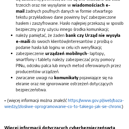
trzecich oraz nie wysyłanie w
wiadomościach e-
mail
żadnych poufnych danych w formie otwartego
tekstu przykładowo dane powinny być zabezpieczone
hasłem i zaszyfrowane. Hasło najlepiej przekazuj w sposób
bezpieczny przy użyciu innego środka komunikacji;
należy pamiętać, że żaden
bank czy Urząd nie wysyła
e-maili
do swoich klientów/interesantów z prośbą o
podanie hasła lub loginu w celu ich weryfikacji;
zabezpieczenie
urządzeń mobilnych
– laptopy,
smartfony i tablety należy zabezpieczać przy pomocy
PINu, odcisku palca lub innych metod oferowanych przez
producentów urządzeń.
zwracanie uwagi na
komunikaty
pojawiające się na
ekranie oraz nie ignorowanie ostrzeżeń dotyczących
bezpieczeństwa.
–
(więcej informacji można znaleźć
https://www.gov.pl/web/baza-
wiedzy/zlosliwe-oprogramowanie–co-to-takiego-jak-sie-chronic
)
Więcej informacji dotyczących cyberbezpieczeńswta