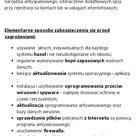
narzędzia antyspamowego; odznaczenie dodatkowych opcji
przy rejestracji na kontach lub w usługach internetowych;
Elementarne sposoby zabezpieczenia się przed
zagrożeniami:
używanie silnych, indywidualnych dla każdego
systemu
haseł
i nie nieudostępnianie ich nikomu;
regularne wykonywanie
kopii zapasowych
ważnych
danych;
bieżące
aktualizowanie
systemu operacyjnego i aplikacji
;
instalacja i użytkowanie
oprogramowania przeciw
wirusom i spyware
– najlepiej stosować ochronę w
czasie rzeczywistym;
aktualizacja
oprogramowania antywirusowego oraz
bazy danych wirusów;
sprawdzanie plików
pobranych
z Internetu
za pomocą
programu antywirusowego;
uruchomienie
firewalla
;