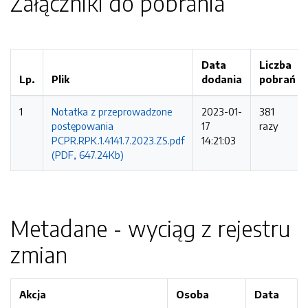
Załączniki do pobrania
Data
Liczba
Lp.
Plik
dodania
pobrań
1
Notatka z przeprowadzone
2023-01-
381
postępowania
17
razy
PCPR.RPK.1.4141.7.2023.ZS.pdf
14:21:03
(PDF, 647.24Kb)
Metadane - wyciąg z rejestru
zmian
Akcja
Osoba
Data