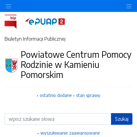
Ukryj/pokaż menu przedmiotowe
Uk
Biuletyn Informacji Publicznej
Powiatowe Centrum Pomocy
Rodzinie w Kamieniu
Pomorskim
ostatnio dodane
stan sprawy
Wyszukiwarka
Szukaj
wyszukiwanie zaawansowane