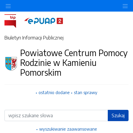
Ukryj/pokaż menu przedmiotowe
Uk
Biuletyn Informacji Publicznej
Powiatowe Centrum Pomocy
Rodzinie w Kamieniu
Pomorskim
ostatnio dodane
stan sprawy
Wyszukiwarka
Szukaj
wyszukiwanie zaawansowane