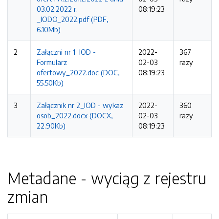
03.02.2022 r.
08:19:23
_IODO_2022.pdf (PDF,
6.10Mb)
2
Załączni nr 1_IOD -
2022-
367
Formularz
02-03
razy
ofertowy_2022.doc (DOC,
08:19:23
55.50Kb)
3
Załącznik nr 2_IOD - wykaz
2022-
360
osob_2022.docx (DOCX,
02-03
razy
22.90Kb)
08:19:23
Metadane - wyciąg z rejestru
zmian