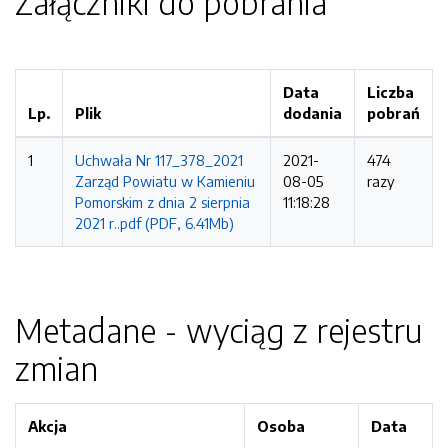
Załączniki do pobrania
Data
Liczba
Lp.
Plik
dodania
pobrań
1
Uchwała Nr 117_378_2021
2021-
474
Zarząd Powiatu w Kamieniu
08-05
razy
Pomorskim z dnia 2 sierpnia
11:18:28
2021 r..pdf (PDF, 6.41Mb)
Metadane - wyciąg z rejestru
zmian
Akcja
Osoba
Data