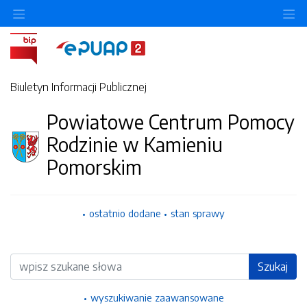
Ukryj/pokaż menu przedmiotowe
Uk
Biuletyn Informacji Publicznej
Powiatowe Centrum Pomocy
Rodzinie w Kamieniu
Pomorskim
ostatnio dodane
stan sprawy
Wyszukiwarka
Szukaj
wyszukiwanie zaawansowane