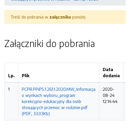
Treść do pobrania w
załączniku
poniżej.
Załączniki do pobrania
Data
L
Lp.
Plik
dodania
p
1
PCPR.PPiPS.1.261.1.2020.MW_Informacja
2020-
4
o wynkach wyboru_program
08-24
r
korekcyjno-edukacyjny dla osób
12:14:44
stosujących przemoc w rodzinie.pdf
(PDF, 33.03Kb)