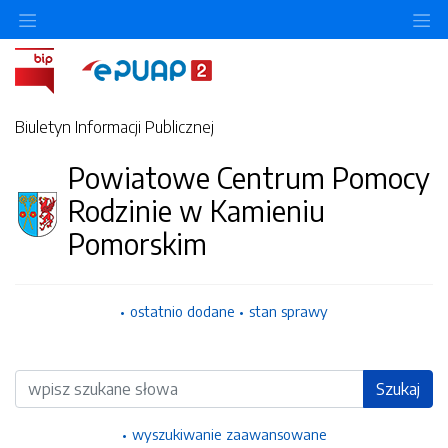
Ukryj/pokaż menu przedmiotowe
Uk
Biuletyn Informacji Publicznej
Powiatowe Centrum Pomocy
Rodzinie w Kamieniu
Pomorskim
ostatnio dodane
stan sprawy
Wyszukiwarka
Szukaj
wyszukiwanie zaawansowane