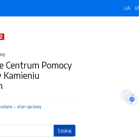
UA
E
nej
e Centrum Pomocy
w Kamieniu
m
dodane
stan sprawy
Szukaj