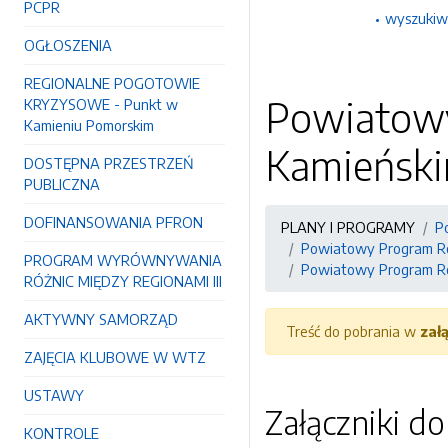
PCPR
wyszukiw
OGŁOSZENIA
REGIONALNE POGOTOWIE
Powiatowy
KRYZYSOWE - Punkt w
Kamieniu Pomorskim
Kamieński
DOSTĘPNA PRZESTRZEŃ
PUBLICZNA
DOFINANSOWANIA PFRON
PLANY I PROGRAMY
P
Powiatowy Program Ro
PROGRAM WYRÓWNYWANIA
Powiatowy Program Ro
RÓŻNIC MIĘDZY REGIONAMI III
AKTYWNY SAMORZĄD
Treść do pobrania w
zał
ZAJĘCIA KLUBOWE W WTZ
USTAWY
Załączniki d
KONTROLE