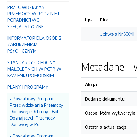
PRZECIWDZIAŁANIE
PRZEMOCY W RODZINIE I
Lp.
Plik
PORADNICTWO
SPECJALISTYCZNE
1
Uchwała Nr XXXII_
INFORMATOR DLA OSÓB Z
ZABURZENIAMI
PSYCHICZNYMI
STANDARDY OCHRONY
Metadane - w
MAŁOLETNICH W PCPR W
KAMIENIU POMORSKIM
Akcja
PLANY I PROGRAMY
Powiatowy Program
Dodanie dokumentu:
Przeciwdziałania Przemocy
Domowej i Ochrony Osób
Osoba, która wytworzyła i
Doznających Przemocy
Domowej w Po
Ostatnia aktualizacja:
Powiatowy Program