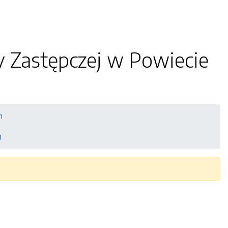
 Zastępczej w Powiecie
m
0