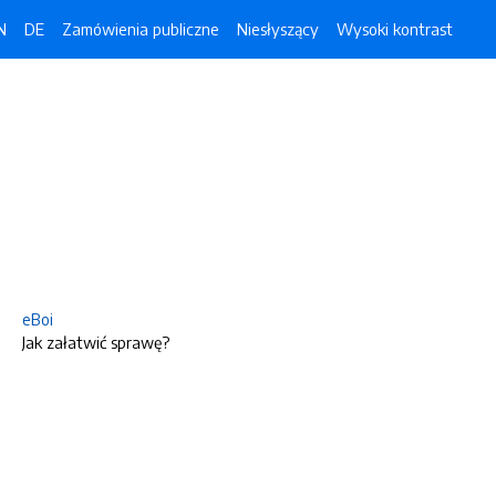
N
DE
Zamówienia publiczne
Niesłyszący
Wysoki kontrast
eBoi
Jak załatwić sprawę?