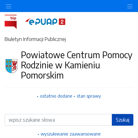
Ukryj/pokaż menu przedmiotowe
Uk
Biuletyn Informacji Publicznej
Powiatowe Centrum Pomocy
Rodzinie w Kamieniu
Pomorskim
ostatnio dodane
stan sprawy
Wyszukiwarka
Szukaj
wyszukiwanie zaawansowane