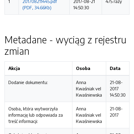
1
201708211445.pdf
2017-08-21
475 razy
(PDF, 34.66Kb)
14:50:30
Metadane - wyciąg z rejestru
zmian
Akcja
Osoba
Data
Dodanie dokumentu:
Anna
21-08-
Kwaśniak vel
2017
Kwaśniewska
14:50:30
Osoba, która wytworzyła
Anna
21-08-
informację lub odpowiada za
Kwaśniak vel
2017
treść informacji:
Kwaśniewska