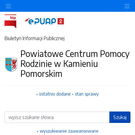
Ukryj/pokaż menu przedmiotowe
Uk
Biuletyn Informacji Publicznej
Powiatowe Centrum Pomocy
Rodzinie w Kamieniu
Pomorskim
ostatnio dodane
stan sprawy
Wyszukiwarka
Szukaj
wyszukiwanie zaawansowane