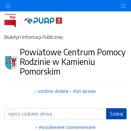
Ukryj/pokaż menu przedmiotowe
Uk
Biuletyn Informacji Publicznej
Powiatowe Centrum Pomocy
Rodzinie w Kamieniu
Pomorskim
ostatnio dodane
stan sprawy
Wyszukiwarka
Szukaj
wyszukiwanie zaawansowane