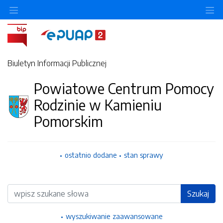
Ukryj/pokaż menu przedmiotowe
Uk
Biuletyn Informacji Publicznej
Powiatowe Centrum Pomocy
Rodzinie w Kamieniu
Pomorskim
ostatnio dodane
stan sprawy
Wyszukiwarka
Szukaj
wyszukiwanie zaawansowane