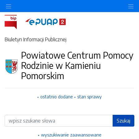
Ukryj/pokaż menu przedmiotowe
Uk
Biuletyn Informacji Publicznej
Powiatowe Centrum Pomocy
Rodzinie w Kamieniu
Pomorskim
ostatnio dodane
stan sprawy
Wyszukiwarka
Szukaj
wyszukiwanie zaawansowane