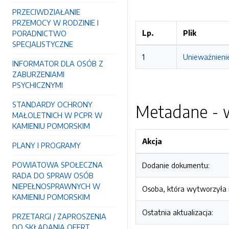
PRZECIWDZIAŁANIE
PRZEMOCY W RODZINIE I
Lp.
Plik
PORADNICTWO
SPECJALISTYCZNE
1
Unieważnienie
INFORMATOR DLA OSÓB Z
ZABURZENIAMI
PSYCHICZNYMI
STANDARDY OCHRONY
Metadane - w
MAŁOLETNICH W PCPR W
KAMIENIU POMORSKIM
Akcja
PLANY I PROGRAMY
POWIATOWA SPOŁECZNA
Dodanie dokumentu:
RADA DO SPRAW OSÓB
NIEPEŁNOSPRAWNYCH W
Osoba, która wytworzyła i
KAMIENIU POMORSKIM
Ostatnia aktualizacja:
PRZETARGI / ZAPROSZENIA
DO SKŁADANIA OFERT