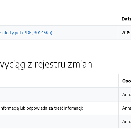
Dat
 oferty.pdf (PDF, 301.45Kb)
2015
yciąg z rejestru zmian
Oso
Anna
nformację lub odpowiada za treść informacji:
Anna
Anna