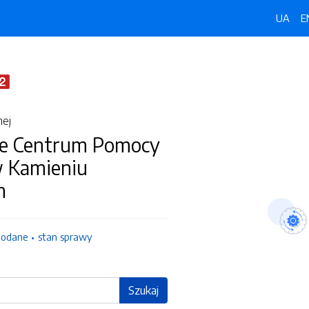
UA
E
nej
e Centrum Pomocy
w Kamieniu
m
dodane
stan sprawy
Szukaj