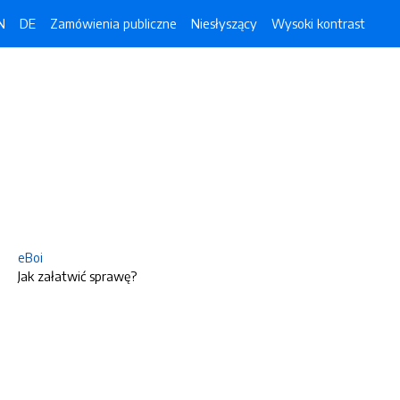
N
DE
Zamówienia publiczne
Niesłyszący
Wysoki kontrast
eBoi
Jak załatwić sprawę?