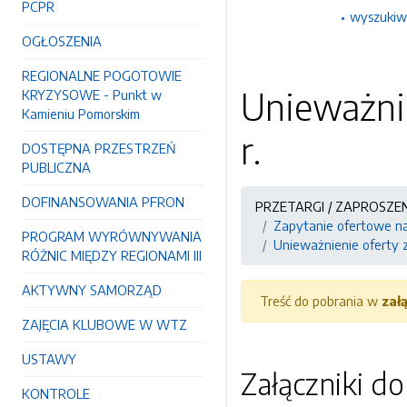
PCPR
wyszukiw
OGŁOSZENIA
REGIONALNE POGOTOWIE
Unieważnie
KRYZYSOWE - Punkt w
Kamieniu Pomorskim
r.
DOSTĘPNA PRZESTRZEŃ
PUBLICZNA
DOFINANSOWANIA PFRON
PRZETARGI / ZAPROSZE
Zapytanie ofertowe n
PROGRAM WYRÓWNYWANIA
Unieważnienie oferty zn
RÓŻNIC MIĘDZY REGIONAMI III
AKTYWNY SAMORZĄD
Treść do pobrania w
zał
ZAJĘCIA KLUBOWE W WTZ
USTAWY
Załączniki d
KONTROLE