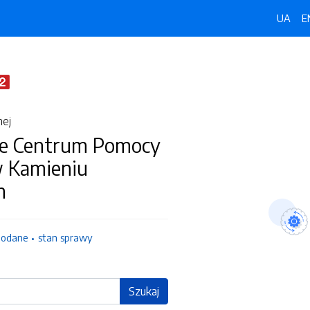
UA
E
nej
e Centrum Pomocy
w Kamieniu
m
dodane
stan sprawy
Szukaj