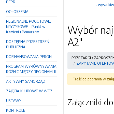
PCPR
wyszukiw
OGŁOSZENIA
REGIONALNE POGOTOWIE
Wybór najk
KRYZYSOWE - Punkt w
Kamieniu Pomorskim
A2"
DOSTĘPNA PRZESTRZEŃ
PUBLICZNA
DOFINANSOWANIA PFRON
PRZETARGI / ZAPROSZE
ZAPYTANIE OFERTOWE 
PROGRAM WYRÓWNYWANIA
RÓŻNIC MIĘDZY REGIONAMI III
Treść do pobrania w
zał
AKTYWNY SAMORZĄD
ZAJĘCIA KLUBOWE W WTZ
Załączniki d
USTAWY
KONTROLE