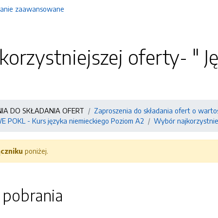
anie zaawansowane
orzystniejszej oferty- " J
NIA DO SKŁADANIA OFERT
Zaproszenia do składania ofert o warto
POKL - Kurs języka niemieckiego Poziom A2
Wybór najkorzystniej
ączniku
poniżej.
o pobrania