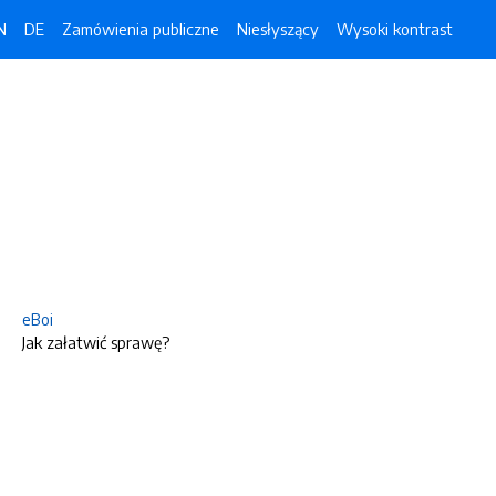
N
DE
Zamówienia publiczne
Niesłyszący
Wysoki kontrast
eBoi
Jak załatwić sprawę?