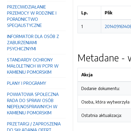
PRZECIWDZIAŁANIE
Lp.
Plik
PRZEMOCY W RODZINIE I
PORADNICTWO
SPECJALISTYCZNE
1
201409161408
INFORMATOR DLA OSÓB Z
ZABURZENIAMI
PSYCHICZNYMI
Metadane - w
STANDARDY OCHRONY
MAŁOLETNICH W PCPR W
KAMIENIU POMORSKIM
Akcja
PLANY I PROGRAMY
Dodanie dokumentu:
POWIATOWA SPOŁECZNA
RADA DO SPRAW OSÓB
Osoba, która wytworzyła i
NIEPEŁNOSPRAWNYCH W
KAMIENIU POMORSKIM
Ostatnia aktualizacja:
PRZETARGI / ZAPROSZENIA
DO SKŁADANIA OFERT