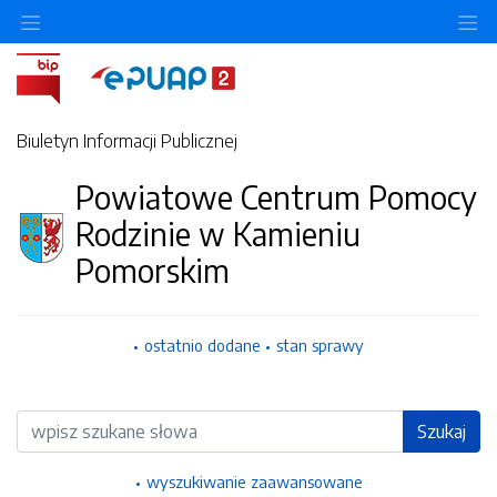
Ukryj/pokaż menu przedmiotowe
Uk
Biuletyn Informacji Publicznej
Powiatowe Centrum Pomocy
Rodzinie w Kamieniu
Pomorskim
ostatnio dodane
stan sprawy
Wyszukiwarka
Szukaj
wyszukiwanie zaawansowane