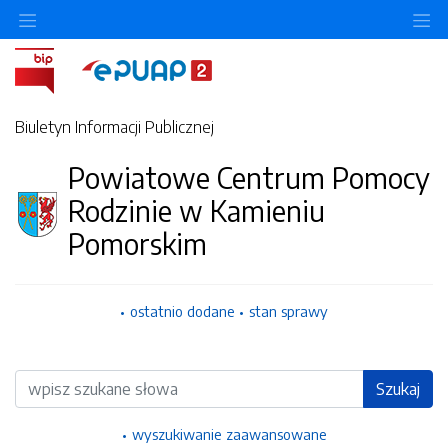
Ukryj/pokaż menu przedmiotowe
Uk
Biuletyn Informacji Publicznej
Powiatowe Centrum Pomocy
Rodzinie w Kamieniu
Pomorskim
ostatnio dodane
stan sprawy
Wyszukiwarka
Szukaj
wyszukiwanie zaawansowane