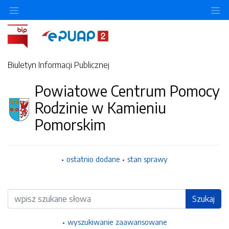
Ukryj/pokaż menu przedmiotowe
Uk
Biuletyn Informacji Publicznej
Powiatowe Centrum Pomocy
Rodzinie w Kamieniu
Pomorskim
ostatnio dodane
stan sprawy
Wyszukiwarka
Szukaj
wyszukiwanie zaawansowane