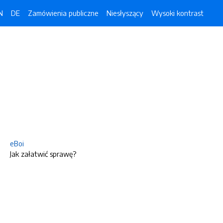
N
DE
Zamówienia publiczne
Niesłyszący
Wysoki kontrast
eBoi
Jak załatwić sprawę?