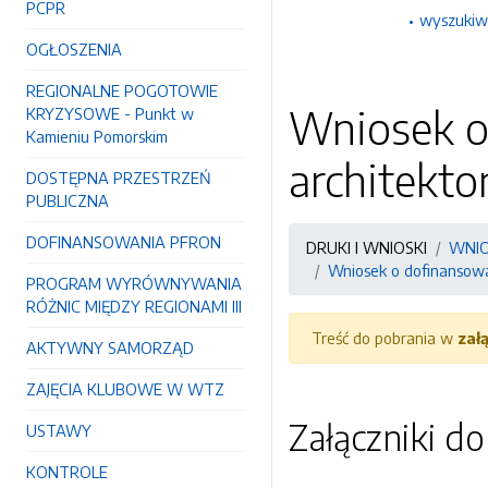
PCPR
wyszukiw
OGŁOSZENIA
REGIONALNE POGOTOWIE
Wniosek o 
KRYZYSOWE - Punkt w
Kamieniu Pomorskim
architekto
DOSTĘPNA PRZESTRZEŃ
PUBLICZNA
DOFINANSOWANIA PFRON
DRUKI I WNIOSKI
WNIO
Wniosek o dofinansowan
PROGRAM WYRÓWNYWANIA
RÓŻNIC MIĘDZY REGIONAMI III
Treść do pobrania w
zał
AKTYWNY SAMORZĄD
ZAJĘCIA KLUBOWE W WTZ
Załączniki d
USTAWY
KONTROLE