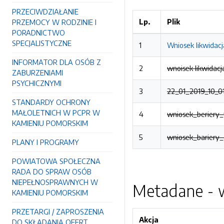
PRZECIWDZIAŁANIE
Lp.
Plik
PRZEMOCY W RODZINIE I
PORADNICTWO
SPECJALISTYCZNE
1
Wniosek likwidacj
INFORMATOR DLA OSÓB Z
2
wnoisek likwidacj
ZABURZENIAMI
PSYCHICZNYMI
3
22_01_2019_10_01
STANDARDY OCHRONY
MAŁOLETNICH W PCPR W
4
wniosek_beriery_
KAMIENIU POMORSKIM
5
wniosek_bariery_
PLANY I PROGRAMY
POWIATOWA SPOŁECZNA
RADA DO SPRAW OSÓB
NIEPEŁNOSPRAWNYCH W
Metadane - w
KAMIENIU POMORSKIM
PRZETARGI / ZAPROSZENIA
Akcja
DO SKŁADANIA OFERT