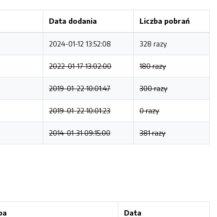
Data dodania
Liczba pobrań
2024-01-12 13:52:08
328 razy
2022-01-17 13:02:00
180 razy
2019-01-22 10:01:47
300 razy
2019-01-22 10:01:23
0 razy
2014-01-31 09:15:00
381 razy
ba
Data