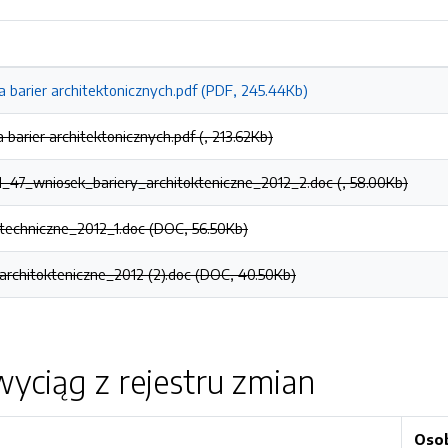
a barier architektonicznych.pdf (PDF, 245.44Kb)
a barier architektonicznych.pdf (, 213.62Kb)
_47_wniosek_bariery_architokteniczne_2012_2.doc (, 58.00Kb)
techniczne_2012_1.doc (DOC, 56.50Kb)
architokteniczne_2012 (2).doc (DOC, 40.50Kb)
yciąg z rejestru zmian
Oso