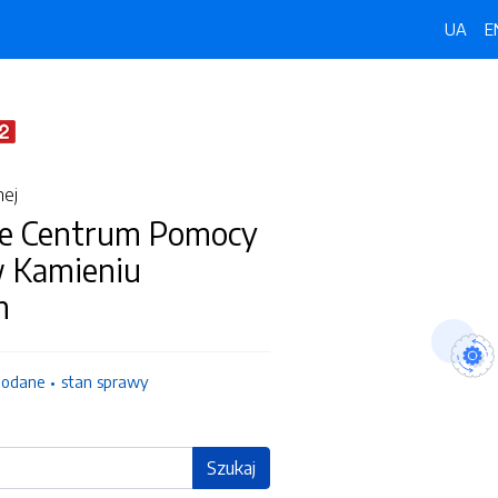
UA
E
nej
e Centrum Pomocy
w Kamieniu
m
dodane
stan sprawy
Szukaj