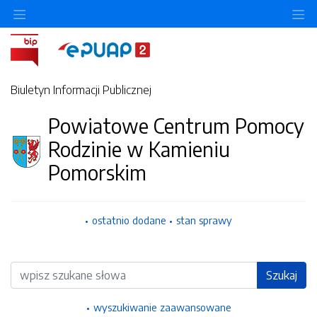
Ukryj/pokaż menu przedmiotowe
Uk
Biuletyn Informacji Publicznej
Powiatowe Centrum Pomocy
Rodzinie w Kamieniu
Pomorskim
ostatnio dodane
stan sprawy
Wyszukiwarka
Szukaj
wyszukiwanie zaawansowane