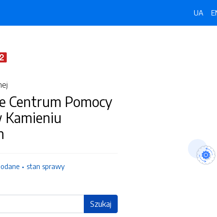
UA
E
nej
e Centrum Pomocy
w Kamieniu
m
dodane
stan sprawy
Szukaj