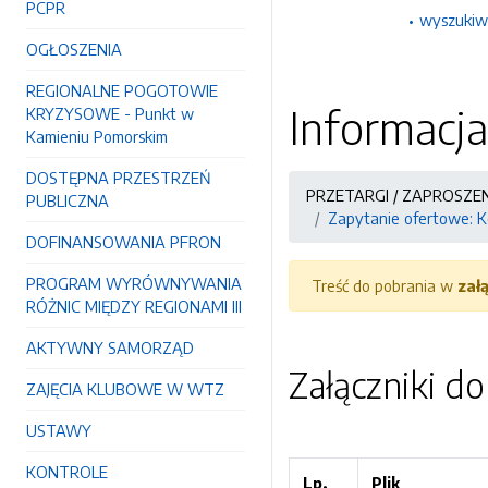
PCPR
wyszukiw
OGŁOSZENIA
REGIONALNE POGOTOWIE
Informacja
KRYZYSOWE - Punkt w
Kamieniu Pomorskim
DOSTĘPNA PRZESTRZEŃ
PRZETARGI / ZAPROSZE
PUBLICZNA
Zapytanie ofertowe: K
DOFINANSOWANIA PFRON
PROGRAM WYRÓWNYWANIA
Treść do pobrania w
zał
RÓŻNIC MIĘDZY REGIONAMI III
AKTYWNY SAMORZĄD
Załączniki d
ZAJĘCIA KLUBOWE W WTZ
USTAWY
KONTROLE
Lp.
Plik