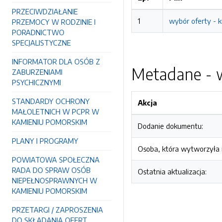
PRZECIWDZIAŁANIE
1
wybór oferty - 
PRZEMOCY W RODZINIE I
PORADNICTWO
SPECJALISTYCZNE
INFORMATOR DLA OSÓB Z
Metadane - w
ZABURZENIAMI
PSYCHICZNYMI
STANDARDY OCHRONY
Akcja
MAŁOLETNICH W PCPR W
KAMIENIU POMORSKIM
Dodanie dokumentu:
PLANY I PROGRAMY
Osoba, która wytworzyła i
POWIATOWA SPOŁECZNA
RADA DO SPRAW OSÓB
Ostatnia aktualizacja:
NIEPEŁNOSPRAWNYCH W
KAMIENIU POMORSKIM
PRZETARGI / ZAPROSZENIA
DO SKŁADANIA OFERT