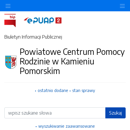
Ukryj/pokaż menu przedmiotowe
Uk
Biuletyn Informacji Publicznej
Powiatowe Centrum Pomocy
Rodzinie w Kamieniu
Pomorskim
ostatnio dodane
stan sprawy
Wyszukiwarka
Szukaj
wyszukiwanie zaawansowane