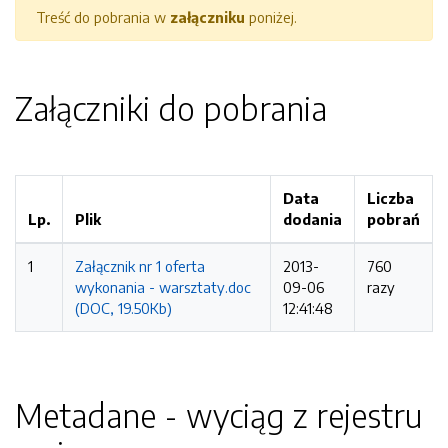
Treść do pobrania w
załączniku
poniżej.
Załączniki do pobrania
Data
Liczba
Lp.
Plik
dodania
pobrań
1
Załącznik nr 1 oferta
2013-
760
wykonania - warsztaty.doc
09-06
razy
(DOC, 19.50Kb)
12:41:48
Metadane - wyciąg z rejestru