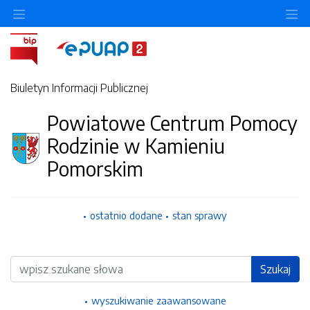
Ukryj/pokaż menu przedmiotowe
Uk
Biuletyn Informacji Publicznej
Powiatowe Centrum Pomocy
Rodzinie w Kamieniu
Pomorskim
ostatnio dodane
stan sprawy
Wyszukiwarka
Szukaj
wyszukiwanie zaawansowane