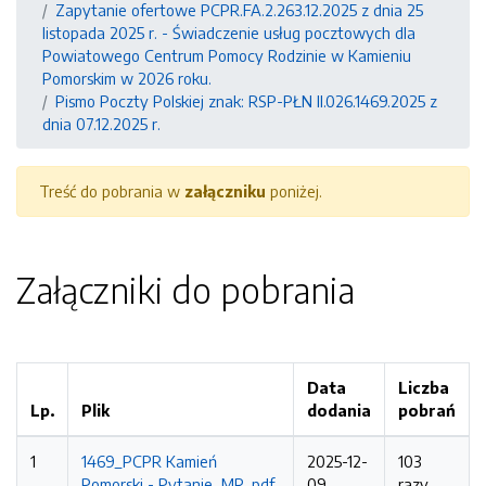
Zapytanie ofertowe PCPR.FA.2.263.12.2025 z dnia 25
listopada 2025 r. - Świadczenie usług pocztowych dla
Powiatowego Centrum Pomocy Rodzinie w Kamieniu
Pomorskim w 2026 roku.
Pismo Poczty Polskiej znak: RSP-PŁN II.026.1469.2025 z
dnia 07.12.2025 r.
Treść do pobrania w
załączniku
poniżej.
Załączniki do pobrania
Data
Liczba
Lp.
Plik
dodania
pobrań
1
1469_PCPR Kamień
2025-12-
103
Pomorski - Pytanie_MR .pdf
09
razy