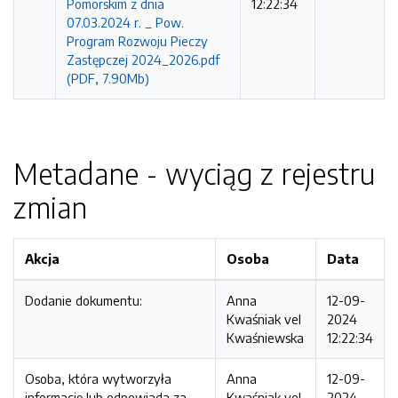
Pomorskim z dnia
12:22:34
07.03.2024 r. _ Pow.
Program Rozwoju Pieczy
Zastępczej 2024_2026.pdf
(PDF, 7.90Mb)
Metadane - wyciąg z rejestru
zmian
Akcja
Osoba
Data
Dodanie dokumentu:
Anna
12-09-
Kwaśniak vel
2024
Kwaśniewska
12:22:34
Osoba, która wytworzyła
Anna
12-09-
informację lub odpowiada za
Kwaśniak vel
2024