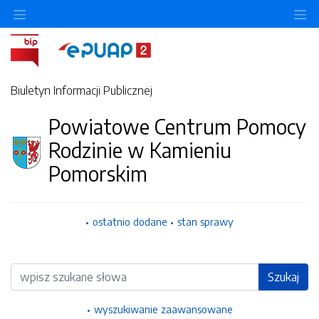
Ukryj/pokaż menu przedmiotowe
Uk
Biuletyn Informacji Publicznej
Powiatowe Centrum Pomocy
Rodzinie w Kamieniu
Pomorskim
ostatnio dodane
stan sprawy
Wyszukiwarka
Szukaj
wyszukiwanie zaawansowane