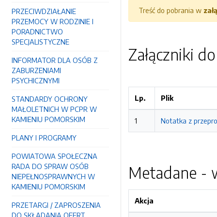
Treść do pobrania w
zał
PRZECIWDZIAŁANIE
PRZEMOCY W RODZINIE I
PORADNICTWO
SPECJALISTYCZNE
Załączniki d
INFORMATOR DLA OSÓB Z
ZABURZENIAMI
PSYCHICZNYMI
Lp.
Plik
STANDARDY OCHRONY
MAŁOLETNICH W PCPR W
KAMIENIU POMORSKIM
1
Notatka z przepr
PLANY I PROGRAMY
POWIATOWA SPOŁECZNA
RADA DO SPRAW OSÓB
Metadane - w
NIEPEŁNOSPRAWNYCH W
KAMIENIU POMORSKIM
Akcja
PRZETARGI / ZAPROSZENIA
DO SKŁADANIA OFERT