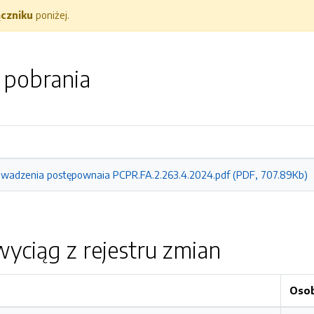
ączniku
poniżej.
o pobrania
owadzenia postępownaia PCPR.FA.2.263.4.2024.pdf (PDF, 707.89Kb)
yciąg z rejestru zmian
Oso