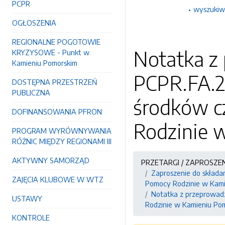
PCPR
wyszukiw
OGŁOSZENIA
REGIONALNE POGOTOWIE
Notatka z
KRYZYSOWE - Punkt w
Kamieniu Pomorskim
PCPR.FA.2
DOSTĘPNA PRZESTRZEŃ
PUBLICZNA
środków c
DOFINANSOWANIA PFRON
Rodzinie 
PROGRAM WYRÓWNYWANIA
RÓŻNIC MIĘDZY REGIONAMI III
AKTYWNY SAMORZĄD
PRZETARGI / ZAPROSZE
Zaproszenie do składa
ZAJĘCIA KLUBOWE W WTZ
Pomocy Rodzinie w Kami
Notatka z przeprowad
USTAWY
Rodzinie w Kamieniu Pom
KONTROLE