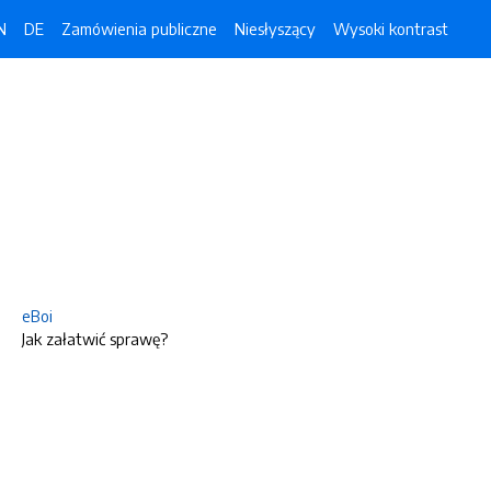
N
DE
Zamówienia publiczne
Niesłyszący
Wysoki kontrast
eBoi
Jak załatwić sprawę?