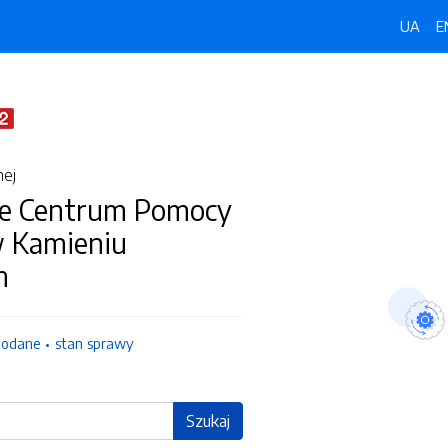
UA
E
nej
e Centrum Pomocy
w Kamieniu
m
dodane
stan sprawy
Szukaj