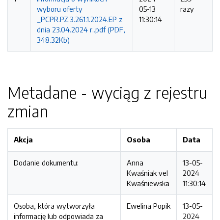
wyboru oferty
05-13
razy
_PCPR.PZ.3.261.1.2024.EP z
11:30:14
dnia 23.04.2024 r..pdf (PDF,
348.32Kb)
Metadane - wyciąg z rejestru
zmian
Akcja
Osoba
Data
Dodanie dokumentu:
Anna
13-05-
Kwaśniak vel
2024
Kwaśniewska
11:30:14
Osoba, która wytworzyła
Ewelina Popik
13-05-
informację lub odpowiada za
2024