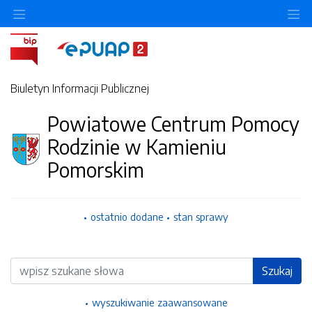
Ukryj/pokaż menu przedmiotowe
Uk
Biuletyn Informacji Publicznej
Powiatowe Centrum Pomocy
Rodzinie w Kamieniu
Pomorskim
ostatnio dodane
stan sprawy
Wyszukiwarka
Szukaj
wyszukiwanie zaawansowane