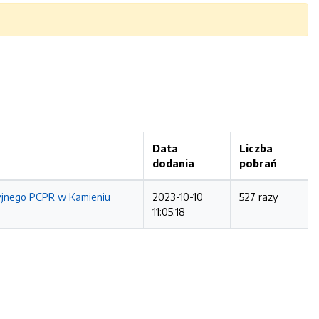
Data
Liczba
dodania
pobrań
yjnego PCPR w Kamieniu
2023-10-10
527 razy
11:05:18