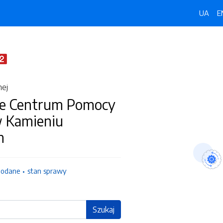
UA
E
nej
e Centrum Pomocy
w Kamieniu
m
dodane
stan sprawy
Szukaj