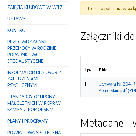
ZAJĘCIA KLUBOWE W WTZ
Treść do pobrania w
zał
USTAWY
KONTROLE
Załączniki d
PRZECIWDZIAŁANIE
PRZEMOCY W RODZINIE I
PORADNICTWO
SPECJALISTYCZNE
Lp.
Plik
INFORMATOR DLA OSÓB Z
ZABURZENIAMI
1
Uchwała Nr 204_78
PSYCHICZNYMI
Pomorskim.pdf (PDF
STANDARDY OCHRONY
MAŁOLETNICH W PCPR W
KAMIENIU POMORSKIM
Metadane - w
PLANY I PROGRAMY
POWIATOWA SPOŁECZNA