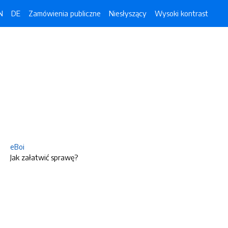
N
DE
Zamówienia publiczne
Niesłyszący
Wysoki kontrast
eBoi
Jak załatwić sprawę?