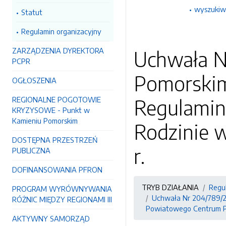
wyszukiw
Statut
Regulamin organizacyjny
ZARZĄDZENIA DYREKTORA
Uchwała N
PCPR
Pomorskim 
OGŁOSZENIA
REGIONALNE POGOTOWIE
Regulamin
KRYZYSOWE - Punkt w
Kamieniu Pomorskim
Rodzinie 
DOSTĘPNA PRZESTRZEŃ
r.
PUBLICZNA
DOFINANSOWANIA PFRON
TRYB DZIAŁANIA
Regu
PROGRAM WYRÓWNYWANIA
Uchwała Nr 204/789/20
RÓŻNIC MIĘDZY REGIONAMI III
Powiatowego Centrum Po
AKTYWNY SAMORZĄD