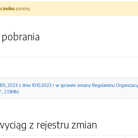
ączniku
poniżej.
o pobrania
9_2023 z dnia 10.10.2023 r w sprawie zmiany Regulaminu Organizac
, 2.13Mb)
yciąg z rejestru zmian