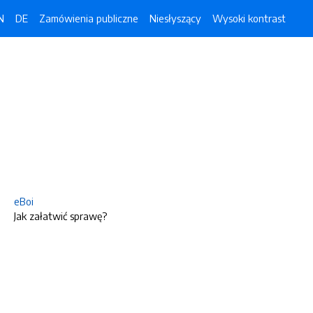
N
DE
Zamówienia publiczne
Niesłyszący
Wysoki kontrast
eBoi
Jak załatwić sprawę?