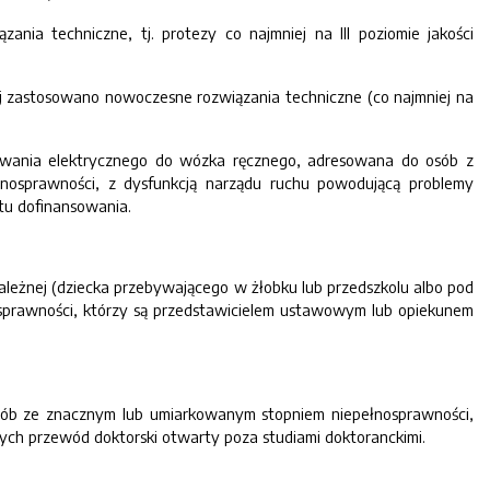
a techniczne, tj. protezy co najmniej na III poziomie jakości
j zastosowano nowoczesne rozwiązania techniczne (co najmniej na
dowania elektrycznego do wózka ręcznego, adresowana do osób z
łnosprawności, z dysfunkcją narządu ruchu powodującą problemy
otu dofinansowania.
eżnej (dziecka przebywającego w żłobku lub przedszkolu albo pod
sprawności, którzy są przedstawicielem ustawowym lub opiekunem
ób ze znacznym lub umiarkowanym stopniem niepełnosprawności,
ących przewód doktorski otwarty poza studiami doktoranckimi.