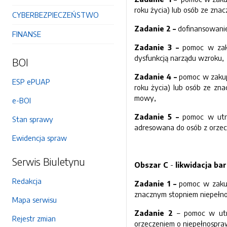
roku życia) lub osób ze zna
CYBERBEZPIECZEŃSTWO
Zadanie 2 –
dofinansowanie
FINANSE
Zadanie 3 –
pomoc w zaku
dysfunkcją narządu wzroku,
BOI
Zadanie 4 –
pomoc w zakupi
ESP ePUAP
roku życia) lub osób ze zn
mowy,
e-BOI
Zadanie 5 –
pomoc w utrz
Stan sprawy
adresowana do osób z orzecz
Ewidencja spraw
Serwis Biuletynu
Obszar C
-
likwidacja bar
Redakcja
Zadanie 1
–
pomoc w zakupi
znacznym stopniem niepełnos
Mapa serwisu
Zadanie 2
– pomoc w utrz
Rejestr zmian
orzeczeniem o niepełnospraw