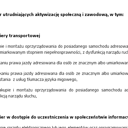
ier utrudniających aktywizację społeczną i zawodową, w tym:
riery transportowej
ie i montażu oprzyrządowania do posiadanego samochodu adresowana
umiarkowanym stopniem niepełnosprawności, z dysfunkcją narządu ruc
niu prawa jazdy adresowana dla osób ze znacznym albo umiarkowany
aniu prawa jazdy adresowana dla osób ze znacznym albo umiarkowa
tania z usług tłumacza języka migowego,
upie i montażu oprzyrządowania do posiadanego samochodu a
kcją narządu słuchu,
rier w dostępie do uczestniczenia w społeczeństwie informa
e sprzętu elektronicznego lub jego elementów oraz oprogramowania