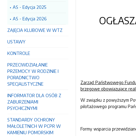
AS - Edycja 2025
OGŁAS
AS - Edycja 2026
ZAJĘCIA KLUBOWE W WTZ
USTAWY
KONTROLE
PRZECIWDZIAŁANIE
PRZEMOCY W RODZINIE I
PORADNICTWO
Zarząd Państwowego Fundusz
SPECJALISTYCZNE
brzegowe obowiązujące rea
INFORMATOR DLA OSÓB Z
W związku z powyższym Powi
ZABURZENIAMI
pilotażowego programu Pań
PSYCHICZNYMI
STANDARDY OCHRONY
MAŁOLETNICH W PCPR W
Formy wsparcia przewidzian
KAMIENIU POMORSKIM