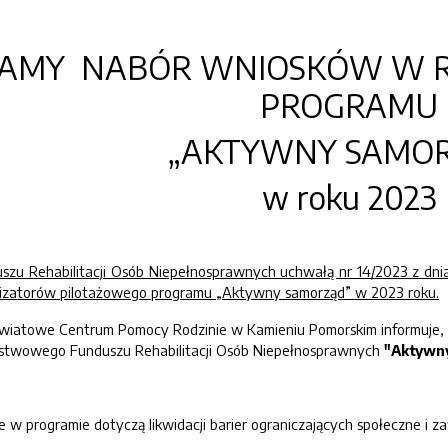
ZAMY NABÓR WNIOSKÓW W 
PROGRAMU
„AKTYWNY SAMO
w roku 2023
u Rehabilitacji Osób Niepełnosprawnych uchwałą nr 14/2023 z dnia 
lizatorów pilotażowego programu „Aktywny samorząd” w 2023 roku.
atowe Centrum Pomocy Rodzinie w Kamieniu Pomorskim informuje, że
stwowego Funduszu Rehabilitacji Osób Niepełnosprawnych
"Aktywn
e w programie dotyczą likwidacji barier ograniczających społeczne 