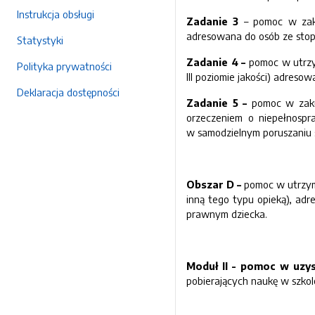
Instrukcja obsługi
Zadanie 3
– pomoc w zakup
adresowana do osób ze stop
Statystyki
Zadanie 4 –
pomoc w utrzym
Polityka prywatności
III poziomie jakości) adres
Deklaracja dostępności
Zadanie 5 –
pomoc w zaku
orzeczeniem o niepełnospr
w samodzielnym poruszaniu s
Obszar D –
pomoc w utrzyma
inną tego typu opieką), a
prawnym dziecka.
Moduł II - pomoc w uzy
pobierających naukę w szkol