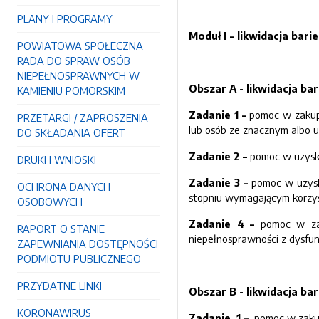
PLANY I PROGRAMY
Moduł I - likwidacja bar
POWIATOWA SPOŁECZNA
RADA DO SPRAW OSÓB
NIEPEŁNOSPRAWNYCH W
Obszar A
-
likwidacja ba
KAMIENIU POMORSKIM
Zadanie 1 –
pomoc w zakup
PRZETARGI / ZAPROSZENIA
lub osób ze znacznym albo 
DO SKŁADANIA OFERT
Zadanie 2 –
pomoc w uzyska
DRUKI I WNIOSKI
Zadanie 3 –
pomoc w uzysk
OCHRONA DANYCH
stopniu wymagającym korzys
OSOBOWYCH
Zadanie 4 –
pomoc w zak
RAPORT O STANIE
niepełnosprawności z dysfun
ZAPEWNIANIA DOSTĘPNOŚCI
PODMIOTU PUBLICZNEGO
PRZYDATNE LINKI
Obszar B
-
likwidacja ba
KORONAWIRUS
Zadanie 1 –
pomoc w zakupi