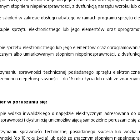
cznym stopniem niepełnosprawności, z dysfunkcją narządu wzroku lub
 szkoleń w zakresie obsługi nabytego w ramach programu sprzętu el
pie sprzętu elektronicznego lub jego elementów oraz oprogramo
e sprzętu elektronicznego lub jego elementów oraz oprogramowania
acznym albo umiarkowanym stopniem niepełnosprawności, z dysfunkc
ymaniu sprawności technicznej posiadanego sprzętu elektronic
eniem o niepełnosprawności - do 16 roku życia lub osób ze znacznym
ier w poruszaniu się:
e wózka inwalidzkiego o napędzie elektrycznym adresowana do osó
prawności i dysfunkcją uniemożliwiającą samodzielne poruszanie się
ymaniu sprawności technicznej posiadanego skutera lub wózka 
ności (do 16 roku życia) lub osób ze znacznym stopniem niepełnospr