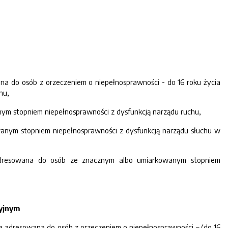
 do osób z orzeczeniem o niepełnosprawności - do 16 roku życia
hu,
m stopniem niepełnosprawności z dysfunkcją narządu ruchu,
nym stopniem niepełnosprawności z dysfunkcją narządu słuchu w
dresowana do osób ze znacznym albo umiarkowanym stopniem
cyjnym
 adresowana do osób z orzeczeniem o niepełnosprawności – (do 16