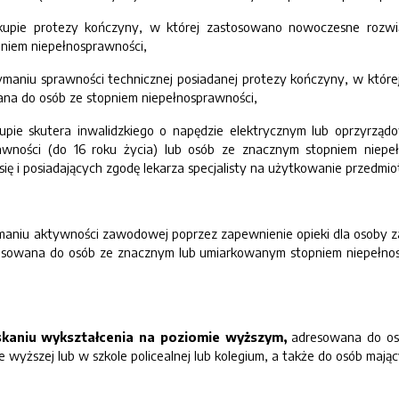
ie protezy kończyny, w której zastosowano nowoczesne rozwiązani
niem niepełnosprawności,
aniu sprawności technicznej posiadanej protezy kończyny, w które
owana do osób ze stopniem niepełnosprawności,
pie skutera inwalidzkiego o napędzie elektrycznym lub oprzyrzą
awności (do 16 roku życia) lub osób ze znacznym stopniem niepe
ię i posiadających zgodę lekarza specjalisty na użytkowanie przedmi
niu aktywności zawodowej poprzez zapewnienie opieki dla osoby zal
dresowana do osób ze znacznym lub umiarkowanym stopniem niepełno
skaniu wykształcenia na poziomie wyższym,
adresowana do os
e wyższej lub w szkole policealnej lub kolegium, a także do osób maj