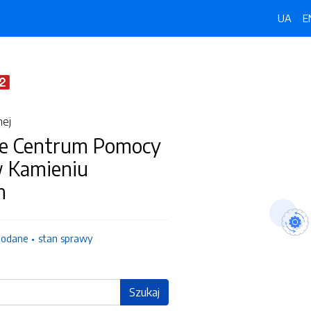
UA
E
nej
e Centrum Pomocy
w Kamieniu
m
dodane
stan sprawy
Szukaj