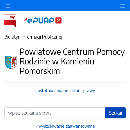
Ukryj/pokaż menu przedmiotowe
Uk
Biuletyn Informacji Publicznej
Powiatowe Centrum Pomocy
Rodzinie w Kamieniu
Pomorskim
ostatnio dodane
stan sprawy
Wyszukiwarka
Szukaj
wyszukiwanie zaawansowane